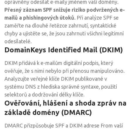
oprávněny odesílat e-maily jménem vaší domény.
Přesný záznam SPF snižuje riziko podvržených e-
mailů a phishingových útoků.
Při analýze SPF se
zaměřte na dlouhé řetězce zahrnutí, syntaktické
chyby a ujistěte se, že jsou zahrnuti všichni legitimní
odesílatelé.
DomainKeys Identified Mail (DKIM)
DKIM přidává k e-mailům digitální podpis, který
ověřuje, že s nimi nebylo při přenosu manipulováno.
Analyzujte veřejné klíče DKIM publikované v
systému DNS z hlediska správné syntaxe, použití
selektorů a dodržování délky klíče.
Ověřování, hlášení a shoda zpráv na
základě domény (DMARC)
DMARC přizpůsobuje SPF a DKIM adrese From vaší