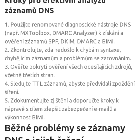
Kroky pro efektivní analýzu
záznamů DNS
1. Použijte renomované diagnostické nástroje DNS
(např. MXToolbox, DMARC Analyzer) k získání a
ověření záznamů SPF, DKIM, DMARC a BIMI.
2. Zkontrolujte, zda nedošlo k chybám syntaxe,
chybějícím záznamům a problémům se zarovnáním.
3. Ověřte pokrytí ověření všech odesílajících zdrojů,
včetně třetích stran.
4. Sledujte TTL záznamů, abyste předvídali zpoždění
šíření.
5. Zdokumentujte zjištění a doporučte kroky k
nápravě s cílem zlepšit zabezpečení e-mailů a
výkonnost BIMI.
Běžné problémy se záznamy