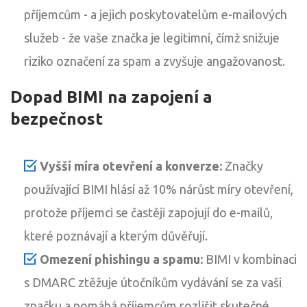
příjemcům - a jejich poskytovatelům e-mailových
služeb - že vaše značka je legitimní, čímž snižuje
riziko označení za spam a zvyšuje angažovanost.
Dopad BIMI na zapojení a
bezpečnost
Vyšší míra otevření a konverze:
Značky
používající BIMI hlásí až 10% nárůst míry otevření,
protože příjemci se častěji zapojují do e-mailů,
které poznávají a kterým důvěřují.
Omezení phishingu a spamu:
BIMI v kombinaci
s DMARC ztěžuje útočníkům vydávání se za vaši
značku a pomáhá příjemcům rozlišit skutečné