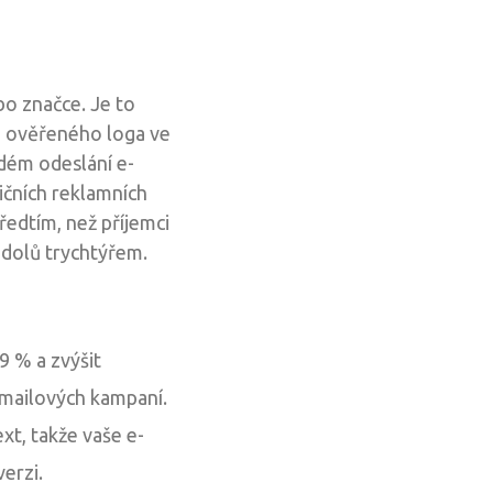
bo značce. Je to
ho ověřeného loga ve
dém odeslání e-
ičních reklamních
ředtím, než příjemci
 dolů trychtýřem.
9 % a zvýšit
-mailových kampaní.
ext, takže vaše e-
erzi.