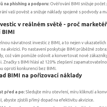
dů na phishing a podporu:
Ověřování BIMI snižuje počet
hrání vaši pověst a snižuje náklady spojené s podvody a 
vestic v reálném světě - proč marketéř
í BIMI
lnou návratnost investic z BIMI, a to nejen v ukazatelích 
 na akvizici. Po nastavení poskytuje BIMI průběžné zobra
dy, což vám pomůže oslovit a konvertovat nové zákazníky 
. Značky s BIMI hlásí až 120% zlepšení zapamatovatelno
hu oproti konkurenci bez BIMI.
ad BIMI na pořizovací náklady
st před a po:
Sledujte míru otevření, míru kliknutí a kon
 abyste zjistili přímý dopad na efektivitu akvizice.