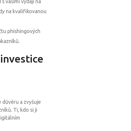
s vašimi výdaji na
ady na kvalifikovanou
čtu phishingových
ákazníků.
investice
e důvěru a zvyšuje
ků. Ti, kdo si ji
igitálním