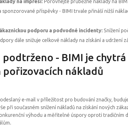
áklady na impresi:
Porovnejte průběžné náklady na BIMI 
a sponzorované příspěvky - BIMI trvale přináší nižší nákl
ákaznickou podporu a podvodné incidenty:
Snížení po
dpory dále snižuje celkové náklady na získání a udržení z
 podtrženo - BIMI je chytrá 
h pořizovacích nákladů
odeslaný e-mail v příležitost pro budování značky, buduj
še při současném snížení nákladů na získání nových zákazní
í konkurenční výhodu a měřitelné úspory oproti tradičním d
álům.