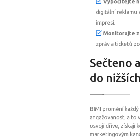
Vypočítejte n
digitální reklamu 
impresi.
Monitorujte z
zpráv a ticketů po
Sečteno a
do nižšíc
BIMI promění každý 
angažovanost, a to v
osvojí dříve, získaj
marketingovým kan