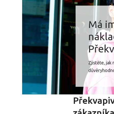
Má im
nákla
Překv
Zjistěte, jak
důvěryhodnos
Překvapiv
zákazník