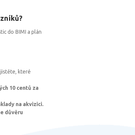
azníků?
tic do BIMI a plán
jistěte, které
ých 10 centů za
lady na akvizici.
te důvěru