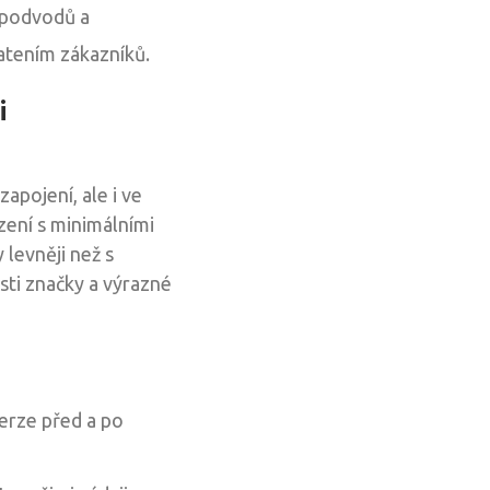
 podvodů a
matením zákazníků.
i
zapojení, ale i ve
zení s minimálními
levněji než s
sti značky a výrazné
verze před a po