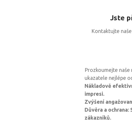
Jste p
Kontaktujte naše 
Prozkoumejte naše ne
ukazatele nejlépe od
Nákladově efektivn
impresi.
Zvýšení angažovano
Důvěra a ochrana: 
zákazníků.