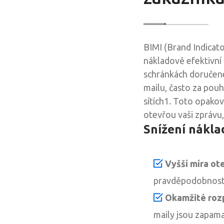
BIMI (Brand Indicato
nákladově efektivní
schránkách doručené
mailu, často za pouh
sítích1. Toto opakov
otevřou vaši zprávu
Snížení nákla
Vyšší míra ote
pravděpodobnost n
Okamžité roz
maily jsou zapama