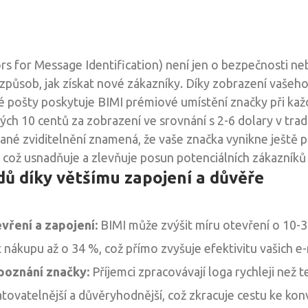
rs for Message Identification) není jen o bezpečnosti ne
 způsob, jak získat nové zákazníky. Díky zobrazení vaše
 pošty poskytuje BIMI prémiové umístění značky při kaž
ých 10 centů za zobrazení ve srovnání s 2-6 dolary v trad
ané zviditelnění znamená, že vaše značka vynikne ještě p
, což usnadňuje a zlevňuje posun potenciálních zákazníků
dů díky většímu zapojení a důvěře
vření a zapojení:
BIMI může zvýšit míru otevření o 10-3
ákupu až o 34 %, což přímo zvyšuje efektivitu vašich e
poznání značky:
Příjemci zpracovávají loga rychleji než t
tovatelnější a důvěryhodnější, což zkracuje cestu ke konv