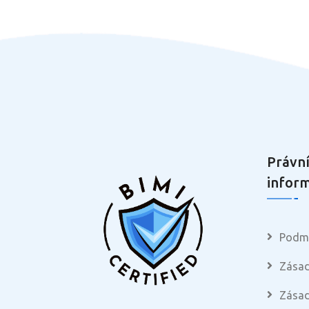
Právní
infor
Podmí
Zásad
Zásad