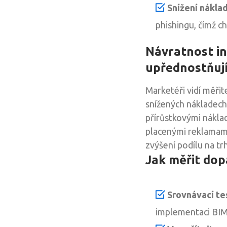
Snížení nákla
phishingu, čímž c
Návratnost in
upřednostňuj
Marketéři vidí měřite
snížených nákladech
přírůstkovými nákla
placenými reklamami
zvýšení podílu na tr
Jak měřit dop
Srovnávací te
implementaci BIMI,