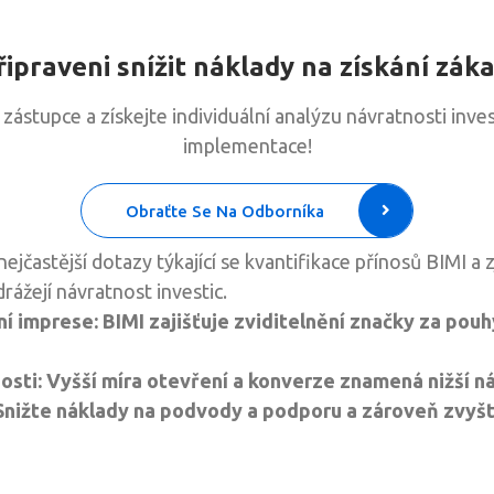
řipraveni snížit náklady na získání zák
zástupce a získejte individuální analýzu návratnosti inves
implementace!
Obraťte Se Na Odborníka
jčastější dotazy týkající se kvantifikace přínosů BIMI a z
rážejí návratnost investic.
í imprese: BIMI zajišťuje zviditelnění značky za pouh
sti: Vyšší míra otevření a konverze znamená nižší nák
Snižte náklady na podvody a podporu a zároveň zvyš