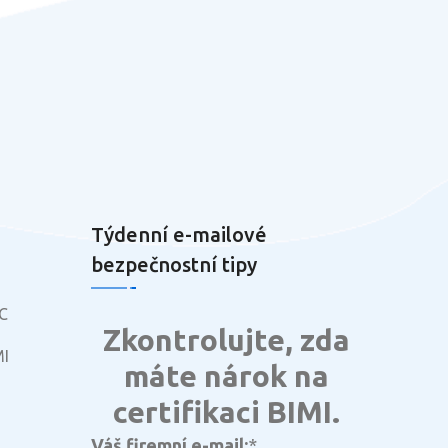
Týdenní e-mailové
bezpečnostní tipy
C
Zkontrolujte, zda
MI
máte nárok na
certifikaci BIMI.
Váš firemní e-mail:
*