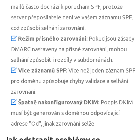
mailů často dochází k poruchám SPF, protože
server přeposílatele není ve vašem záznamu SPF,
což způsobí selhání zarovnání.
Režim přísného zarovnání:
Pokud jsou zásady
DMARC nastaveny na přísné zarovnání, mohou
selhání způsobit i rozdíly v subdoménách.
Více záznamů SPF:
Více než jeden záznam SPF
pro doménu způsobuje chyby validace a selhání
zarovnání.
Špatně nakonfigurovaný DKIM
: Podpis DKIM
musí být generován s doménou odpovídající
adrese "Od", jinak zarovnání selže.
Jak odstranit problémy se