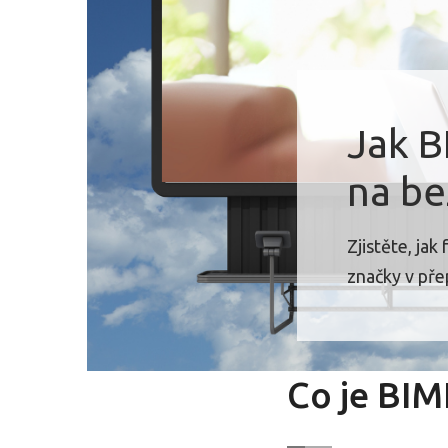
Jak B
na be
Zjistěte, ja
značky v pře
Co je BIMI