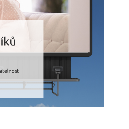
íků
natelnost