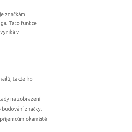
uje značkám
oga. Tato funkce
vyniká v
ailů, takže ho
lady na zobrazení
o budování značky.
í příjemcům okamžitě