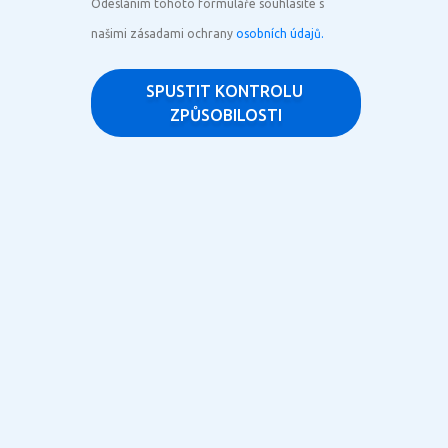
Odesláním tohoto formuláře souhlasíte s
našimi zásadami ochrany
osobních údajů.