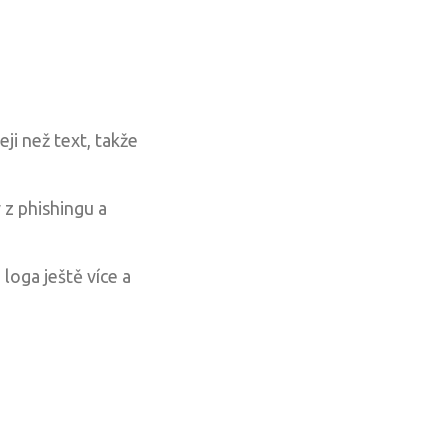
i než text, takže
 z phishingu a
oga ještě více a