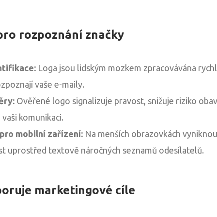
pro rozpoznání značky
tifikace:
Loga jsou lidským mozkem zpracovávána rychlej
ozpoznají vaše e-maily.
ěry:
Ověřené logo signalizuje pravost, snižuje riziko obav
 vaši komunikaci.
pro mobilní zařízení:
Na menších obrazovkách vyniknou l
st uprostřed textově náročných seznamů odesílatelů.
oruje marketingové cíle