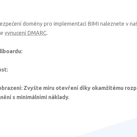
bezpečení domény pro implementaci BIMI naleznete v naš
se
vynucení DMARC
.
llboardu:
st:
brazení: Zvyšte míru otevření díky okamžitému rozp
nění s minimálními náklady.