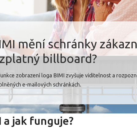
IMI mění schránky zákazn
zplatný billboard?
k funkce zobrazení loga BIMI zvyšuje viditelnost a rozpoz
plněných e-mailových schránkách.
 a jak funguje?