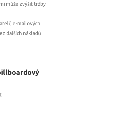
mi může zvýšit tržby
atelů e-mailových
ez dalších nákladů
billboardový
t