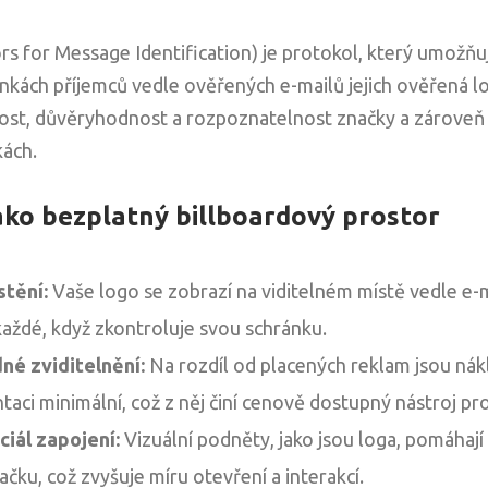
ors for Message Identification) je protokol, který umožň
nkách příjemců vedle ověřených e-mailů jejich ověřená l
st, důvěryhodnost a rozpoznatelnost značky a zároveň 
kách.
jako bezplatný billboardový prostor
tění:
Vaše logo se zobrazí na viditelném místě vedle e-m
každé, když zkontroluje svou schránku.
é zviditelnění:
Na rozdíl od placených reklam jsou nák
aci minimální, což z něj činí cenově dostupný nástroj pr
iál zapojení:
Vizuální podněty, jako jsou loga, pomáhaj
čku, což zvyšuje míru otevření a interakcí.