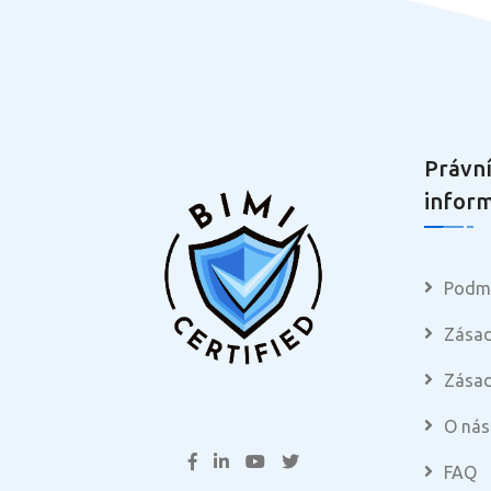
Právní
infor
Podmí
Zásad
Zásad
O nás
FAQ