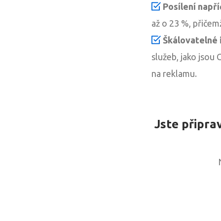
Posílení napří
až o 23 %, přičem
Škálovatelné 
služeb, jako jsou
na reklamu.
Jste připra