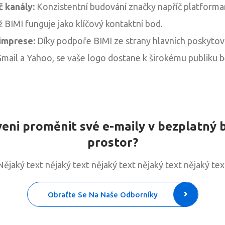
č kanály:
Konzistentní budování značky napříč platforma
ž BIMI funguje jako klíčový kontaktní bod.
imprese:
Díky podpoře BIMI ze strany hlavních poskytov
 Gmail a Yahoo, se vaše logo dostane k širokému publiku b
veni proměnit své e-maily v bezplatný 
prostor?
Nějaký text nějaký text nějaký text nějaký text nějaký tex
Obraťte Se Na Naše Odborníky