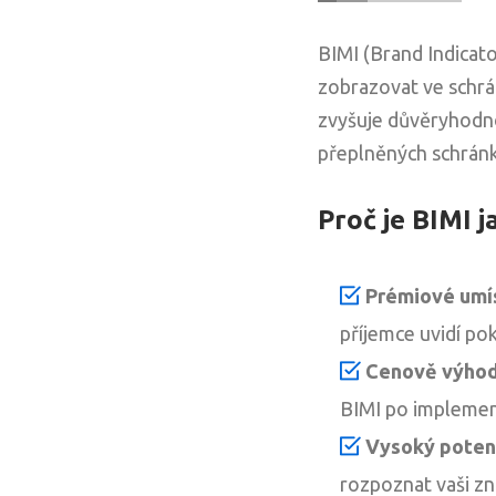
BIMI (Brand Indicat
zobrazovat ve schrá
zvyšuje důvěryhodno
přeplněných schrán
Proč je BIMI 
Prémiové umís
příjemce uvidí po
Cenově výhodn
BIMI po implement
Vysoký potenc
rozpoznat vaši zna